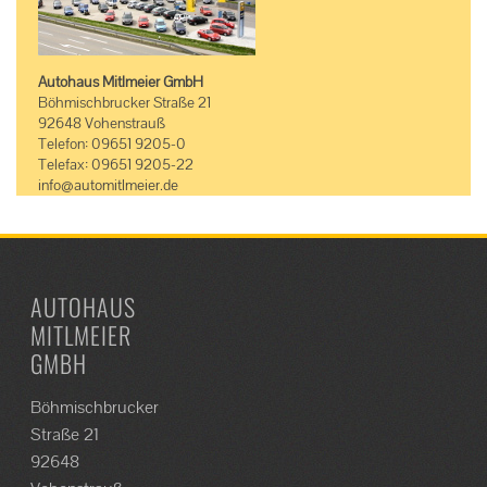
Autohaus Mitlmeier GmbH
Böhmischbrucker Straße 21
92648 Vohenstrauß
Telefon: 09651 9205-0
Telefax: 09651 9205-22
info@automitlmeier.de
AUTOHAUS
MITLMEIER
GMBH
Böhmischbrucker
Straße 21
92648