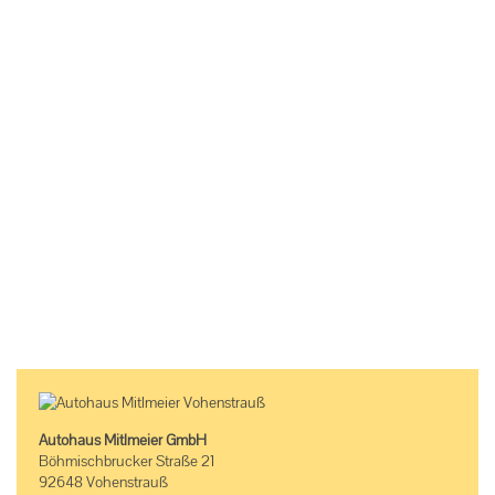
Autohaus Mitlmeier GmbH
Böhmischbrucker Straße 21
92648 Vohenstrauß