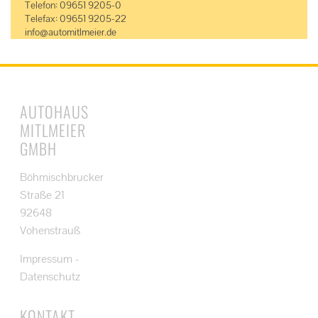
Telefon: 09651 9205-0
Telefax: 09651 9205-22
info@automitlmeier.de
AUTOHAUS
MITLMEIER
GMBH
Böhmischbrucker
Straße 21
92648
Vohenstrauß
Impressum
-
Datenschutz
KONTAKT