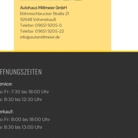
Autohaus Mitlmeier GmbH
Böhmischbrucker Straße 21
92648 Vohenstrauß
Telefon: 09651 9205-0
Telefax: 09651 9205-22
info@automitlmeier.de
FFNUNGSZEITEN
ervice:
o-Fr: 7:30 bis 18:00 Uhr
a: 8:30 bis 12:30 Uhr
erkauf:
o-Fr: 8:00 bis 18:00 Uhr
a: 8:30 bis 13:00 Uhr