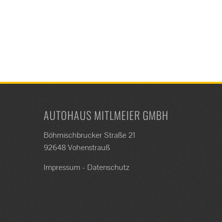
AUTOHAUS MITLMEIER GMBH
Böhmischbrucker Straße 21
92648 Vohenstrauß
Impressum
-
Datenschutz