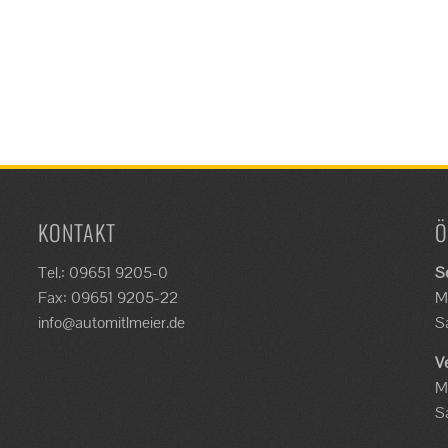
KONTAKT
Ö
Tel.: 09651 9205-0
S
Fax: 09651 9205-22
M
info@automitlmeier.de
S
V
M
S