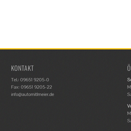
KONTAKT
Ö
Tel.: 09651 9205-0
S
Fax: 09651 9205-22
M
info@automitlmeier.de
S
V
M
S