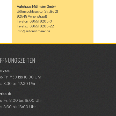
Autohaus Mitlmeier GmbH
Böhmischbrucker Straße 21
92648 Vohenstrauß
Telefon: 09651 9205-0
Telefax: 09651 9205-22
info@automitlmeier.de
FFNUNGSZEITEN
ervice:
o-Fr: 7:30 bis 18:00 Uhr
a: 8:30 bis 12:30 Uhr
erkauf:
o-Fr: 8:00 bis 18:00 Uhr
a: 8:30 bis 13:00 Uhr