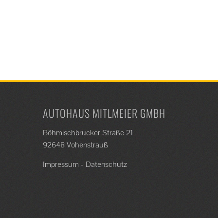
AUTOHAUS MITLMEIER GMBH
Böhmischbrucker Straße 21
92648 Vohenstrauß
Impressum
-
Datenschutz