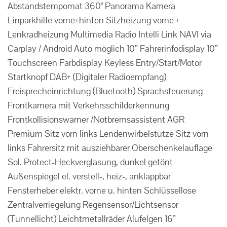
Abstandstempomat 360° Panorama Kamera
Einparkhilfe vorne+hinten Sitzheizung vorne +
Lenkradheizung Multimedia Radio Intelli Link NAVI via
Carplay / Android Auto möglich 10” Fahrerinfodisplay 10”
Touchscreen Farbdisplay Keyless Entry/Start/Motor
Startknopf DAB+ (Digitaler Radioempfang)
Freisprecheinrichtung (Bluetooth) Sprachsteuerung
Frontkamera mit Verkehrsschilderkennung
Frontkollisionswarner /Notbremsassistent AGR
Premium Sitz vorn links Lendenwirbelstütze Sitz vorn
links Fahrersitz mit ausziehbarer Oberschenkelauflage
Sol. Protect-Heckverglasung, dunkel getönt
Außenspiegel el. verstell-, heiz-, anklappbar
Fensterheber elektr. vorne u. hinten Schlüssellose
Zentralverriegelung Regensensor/Lichtsensor
(Tunnellicht) Leichtmetallräder Alufelgen 16”