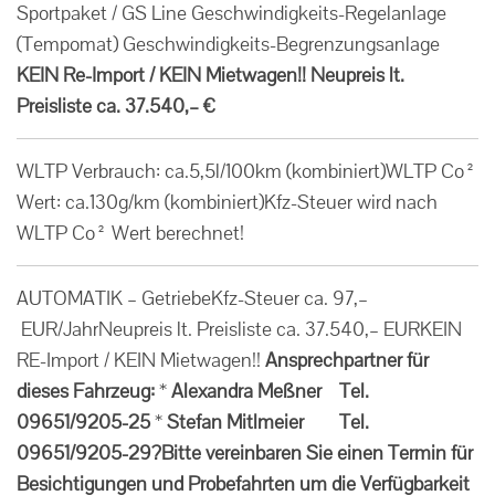
Sportpaket / GS Line Geschwindigkeits-Regelanlage
(Tempomat) Geschwindigkeits-Begrenzungsanlage
KEIN Re-Import / KEIN Mietwagen!!
Neupreis lt.
Preisliste ca. 37.540,– €
WLTP Verbrauch: ca.5,5l/100km (kombiniert)WLTP Co²
Wert: ca.130g/km (kombiniert)Kfz-Steuer wird nach
WLTP Co² Wert berechnet!
AUTOMATIK – GetriebeKfz-Steuer ca. 97,–
EUR/JahrNeupreis lt. Preisliste ca. 37.540,– EURKEIN
RE-Import / KEIN Mietwagen!!
Ansprechpartner für
dieses Fahrzeug:
*
Alexandra Meßner Tel.
09651/9205-25
*
Stefan Mitlmeier Tel.
09651/9205-29
?
Bitte vereinbaren Sie einen Termin für
Besichtigungen und Probefahrten um die Verfügbarkeit