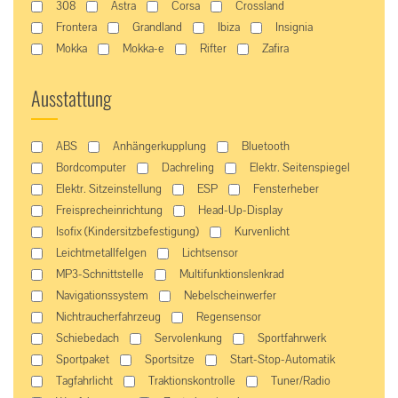
308
Astra
Corsa
Crossland
Frontera
Grandland
Ibiza
Insignia
Mokka
Mokka-e
Rifter
Zafira
Ausstattung
ABS
Anhängerkupplung
Bluetooth
Bordcomputer
Dachreling
Elektr. Seitenspiegel
Elektr. Sitzeinstellung
ESP
Fensterheber
Freisprecheinrichtung
Head-Up-Display
Isofix (Kindersitzbefestigung)
Kurvenlicht
Leichtmetallfelgen
Lichtsensor
MP3-Schnittstelle
Multifunktionslenkrad
Navigationssystem
Nebelscheinwerfer
Nichtraucherfahrzeug
Regensensor
Schiebedach
Servolenkung
Sportfahrwerk
Sportpaket
Sportsitze
Start-Stop-Automatik
Tagfahrlicht
Traktionskontrolle
Tuner/Radio