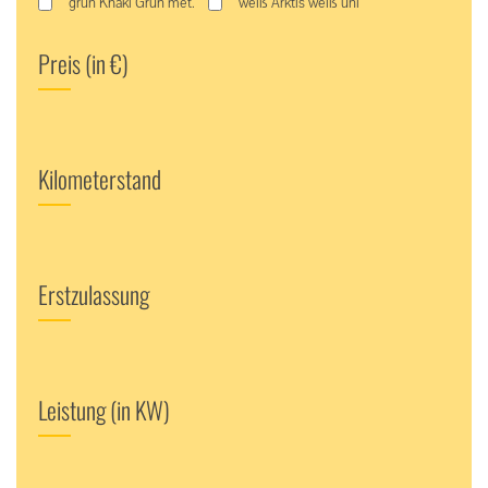
grün Khaki Grün met.
weiß Arktis weiß uni
Preis (in €)
Kilometerstand
Erstzulassung
Leistung (in KW)