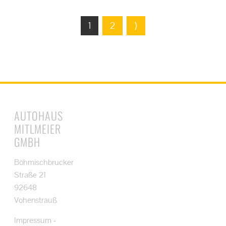
1
2
⟩
AUTOHAUS
MITLMEIER
GMBH
Böhmischbrucker
Straße 21
92648
Vohenstrauß
Impressum
-