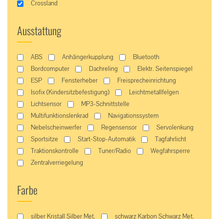
Crossland
Ausstattung
ABS
Anhängerkupplung
Bluetooth
Bordcomputer
Dachreling
Elektr. Seitenspiegel
ESP
Fensterheber
Freisprecheinrichtung
Isofix (Kindersitzbefestigung)
Leichtmetallfelgen
Lichtsensor
MP3-Schnittstelle
Multifunktionslenkrad
Navigationssystem
Nebelscheinwerfer
Regensensor
Servolenkung
Sportsitze
Start-Stop-Automatik
Tagfahrlicht
Traktionskontrolle
Tuner/Radio
Wegfahrsperre
Zentralverriegelung
Farbe
silber Kristall Silber Met.
schwarz Karbon Schwarz Met.