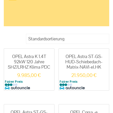
OPEL Astra K 1.4T
OPEL Astra ST-GS-
92kW 120 Jahre
HUD-Schiebedach-
SHZ/LRHZ Klima PDC
Matrix-NAVI-el.HK
9.985,00
€
21.950,00
€
Fairer Preis
Fairer Preis
OPEL Astra ST-GS-
OPEL Corsa -e