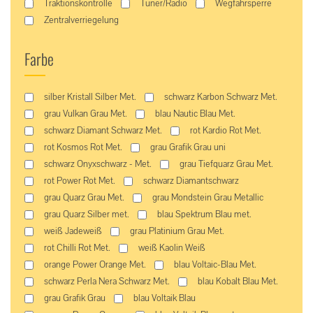
Traktionskontrolle
Tuner/Radio
Wegfahrsperre
Zentralverriegelung
Farbe
silber Kristall Silber Met.
schwarz Karbon Schwarz Met.
grau Vulkan Grau Met.
blau Nautic Blau Met.
schwarz Diamant Schwarz Met.
rot Kardio Rot Met.
rot Kosmos Rot Met.
grau Grafik Grau uni
schwarz Onyxschwarz - Met.
grau Tiefquarz Grau Met.
rot Power Rot Met.
schwarz Diamantschwarz
grau Quarz Grau Met.
grau Mondstein Grau Metallic
grau Quarz Silber met.
blau Spektrum Blau met.
weiß Jadeweiß
grau Platinium Grau Met.
rot Chilli Rot Met.
weiß Kaolin Weiß
orange Power Orange Met.
blau Voltaic-Blau Met.
schwarz Perla Nera Schwarz Met.
blau Kobalt Blau Met.
grau Grafik Grau
blau Voltaik Blau