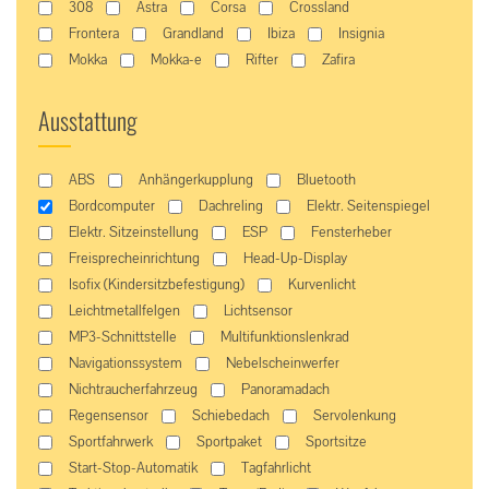
308
Astra
Corsa
Crossland
Frontera
Grandland
Ibiza
Insignia
Mokka
Mokka-e
Rifter
Zafira
Ausstattung
ABS
Anhängerkupplung
Bluetooth
Bordcomputer
Dachreling
Elektr. Seitenspiegel
Elektr. Sitzeinstellung
ESP
Fensterheber
Freisprecheinrichtung
Head-Up-Display
Isofix (Kindersitzbefestigung)
Kurvenlicht
Leichtmetallfelgen
Lichtsensor
MP3-Schnittstelle
Multifunktionslenkrad
Navigationssystem
Nebelscheinwerfer
Nichtraucherfahrzeug
Panoramadach
Regensensor
Schiebedach
Servolenkung
Sportfahrwerk
Sportpaket
Sportsitze
Start-Stop-Automatik
Tagfahrlicht