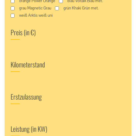
orange Power Orange
blau Voltaik Blau met.
grau Magnetic Grau
grün Khaki Grün met.
weiß Arktis weiß uni
Preis (in €)
Kilometerstand
Erstzulassung
Leistung (in KW)