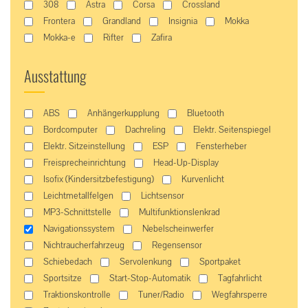
308
Astra
Corsa
Crossland
Frontera
Grandland
Insignia
Mokka
Mokka-e
Rifter
Zafira
Ausstattung
ABS
Anhängerkupplung
Bluetooth
Bordcomputer
Dachreling
Elektr. Seitenspiegel
Elektr. Sitzeinstellung
ESP
Fensterheber
Freisprecheinrichtung
Head-Up-Display
Isofix (Kindersitzbefestigung)
Kurvenlicht
Leichtmetallfelgen
Lichtsensor
MP3-Schnittstelle
Multifunktionslenkrad
Navigationssystem
Nebelscheinwerfer
Nichtraucherfahrzeug
Regensensor
Schiebedach
Servolenkung
Sportpaket
Sportsitze
Start-Stop-Automatik
Tagfahrlicht
Traktionskontrolle
Tuner/Radio
Wegfahrsperre