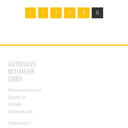
⟨
1
2
3
4
5
AUTOHAUS
MITLMEIER
GMBH
Böhmischbrucker
Straße 21
92648
Vohenstrauß
Impressum
-