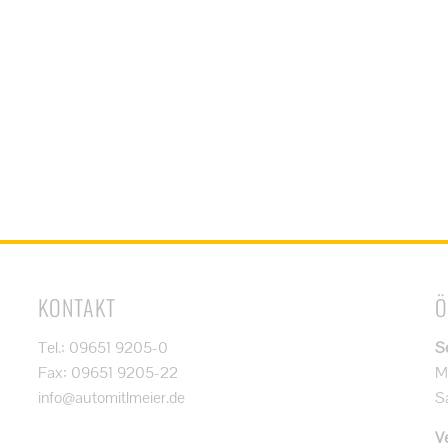
KONTAKT
Ö
Tel.: 09651 9205-0
S
Fax: 09651 9205-22
M
info@automitlmeier.de
S
V