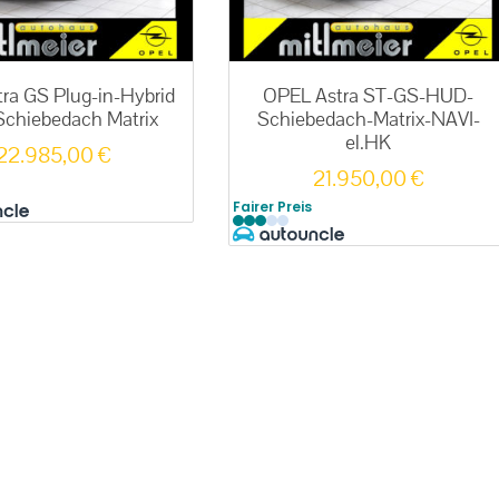
tra GS Plug-in-Hybrid
OPEL Astra ST-GS-HUD-
chiebedach Matrix
Schiebedach-Matrix-NAVI-
el.HK
22.985,00
€
21.950,00
€
Fairer Preis