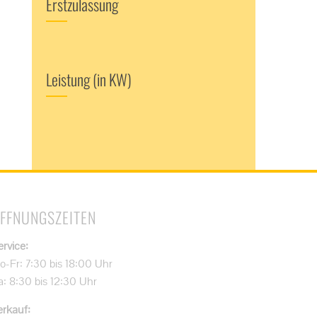
Erstzulassung
Leistung (in KW)
FFNUNGSZEITEN
ervice:
o-Fr: 7:30 bis 18:00 Uhr
a: 8:30 bis 12:30 Uhr
erkauf: