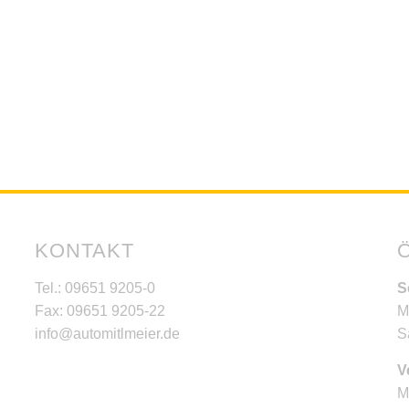
KONTAKT
Tel.: 09651 9205-0
S
Fax: 09651 9205-22
M
info@automitlmeier.de
S
V
M