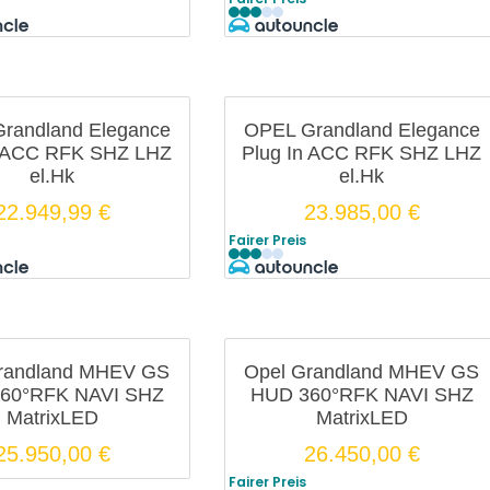
randland Elegance
OPEL Grandland Elegance
n ACC RFK SHZ LHZ
Plug In ACC RFK SHZ LHZ
el.Hk
el.Hk
22.949,99
€
23.985,00
€
Fairer Preis
randland MHEV GS
Opel Grandland MHEV GS
60°RFK NAVI SHZ
HUD 360°RFK NAVI SHZ
MatrixLED
MatrixLED
25.950,00
€
26.450,00
€
Fairer Preis