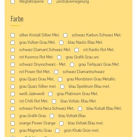
Wegfahrsperre
Zentralverriegelung
Farbe
silber Kristall Silber Met.
schwarz Karbon Schwarz Met.
grau Vulkan Grau Met.
blau Nautic Blau Met.
schwarz Diamant Schwarz Met.
rot Kardio Rot Met.
rot Kosmos Rot Met.
grau Grafik Grau uni
schwarz Onyxschwarz - Met.
grau Tiefquarz Grau Met.
rot Power Rot Met.
schwarz Diamantschwarz
grau Quarz Grau Met.
grau Mondstein Grau Metallic
grau Quarz Silber met.
blau Spektrum Blau met.
weiß Jadeweiß
grau Platinium Grau Met.
rot Chilli Rot Met.
blau Voltaic-Blau Met.
schwarz Perla Nera Schwarz Met.
blau Kobalt Blau Met.
grau Grafik Grau
blau Voltaik Blau
orange Power Orange
blau Voltaik Blau met.
grau Magnetic Grau
grün Khaki Grün met.