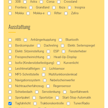
308
Astra
Corsa
Crossland
Frontera
Grandland
Ibiza
Insignia
Mokka
Mokka-e
Rifter
Zafira
Ausstattung
ABS
Anhängerkupplung
Bluetooth
Bordcomputer
Dachreling
Elektr. Seitenspiegel
Elektr. Sitzeinstellung
ESP
Fensterheber
Freisprecheinrichtung
Head-Up-Display
Isofix (Kindersitzbefestigung)
Kurvenlicht
Leichtmetallfelgen
Lichtsensor
MP3-Schnittstelle
Multifunktionslenkrad
Navigationssystem
Nebelscheinwerfer
Nichtraucherfahrzeug
Regensensor
Schiebedach
Servolenkung
Sportfahrwerk
Sportpaket
Sportsitze
Start-Stop-Automatik
Tagfahrlicht
Traktionskontrolle
Tuner/Radio