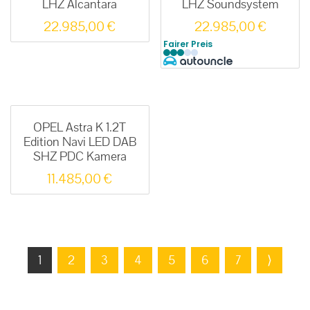
LHZ Alcantara
LHZ Soundsystem
22.985,00
€
22.985,00
€
Fairer Preis
OPEL Astra K 1.2T
Edition Navi LED DAB
SHZ PDC Kamera
11.485,00
€
1
2
3
4
5
6
7
⟩