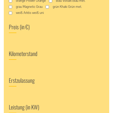
orange Power Orange
blau Voltaik Blau met.
grau Magnetic Grau
grün Khaki Grün met.
weiß Arktis weiß uni
Preis (in €)
Kilometerstand
Erstzulassung
Leistung (in KW)