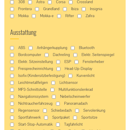
308
Astra
Corsa
Crossland
Frontera
Grandland
Ibiza
Insignia
Mokka
Mokka-e
Rifter
Zafira
Ausstattung
ABS
Anhängerkupplung
Bluetooth
Bordcomputer
Dachreling
Elektr. Seitenspiegel
Elektr. Sitzeinstellung
ESP
Fensterheber
Freisprecheinrichtung
Head-Up-Display
Isofix (Kindersitzbefestigung)
Kurvenlicht
Leichtmetallfelgen
Lichtsensor
MP3-Schnittstelle
Multifunktionslenkrad
Navigationssystem
Nebelscheinwerfer
Nichtraucherfahrzeug
Panoramadach
Regensensor
Schiebedach
Servolenkung
Sportfahrwerk
Sportpaket
Sportsitze
Start-Stop-Automatik
Tagfahrlicht