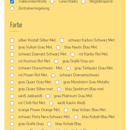
Traktionskontrolle
Tuner/Radio
Wegfahrsperre
Zentralverriegelung
Farbe
silber Kristall Silber Met.
schwarz Karbon Schwarz Met.
grau Vulkan Grau Met.
blau Nautic Blau Met.
schwarz Diamant Schwarz Met.
rot Kardio Rot Met.
rot Kosmos Rot Met.
grau Grafik Grau uni
schwarz Onyxschwarz - Met.
grau Tiefquarz Grau Met.
rot Power Rot Met.
schwarz Diamantschwarz
grau Quarz Grau Met.
grau Mondstein Grau Metallic
grau Quarz Silber met.
blau Spektrum Blau met.
weiß Jadeweiß
grau Platinium Grau Met.
rot Chilli Rot Met.
weiß Kaolin Weiß
orange Power Orange Met.
blau Voltaic-Blau Met.
schwarz Perla Nera Schwarz Met.
blau Kobalt Blau Met.
grau Grafik Grau
blau Voltaik Blau