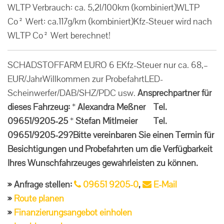
WLTP Verbrauch: ca. 5,2l/100km (kombiniert)WLTP
Co² Wert: ca.117g/km (kombiniert)Kfz-Steuer wird nach
WLTP Co² Wert berechnet!
SCHADSTOFFARM EURO 6 EKfz-Steuer nur ca. 68,–
EUR/JahrWillkommen zur ProbefahrtLED-
Scheinwerfer/DAB/SHZ/PDC usw.
Ansprechpartner für
dieses Fahrzeug:
*
Alexandra Meßner Tel.
09651/9205-25
*
Stefan Mitlmeier Tel.
09651/9205-29
?
Bitte vereinbaren Sie einen Termin für
Besichtigungen und Probefahrten um die Verfügbarkeit
Ihres Wunschfahrzeuges gewährleisten zu können.
Anfrage stellen:
09651 9205-0
,
E-Mail
Route planen
Finanzierungsangebot einholen