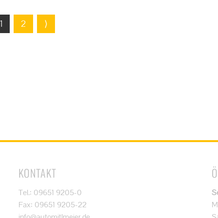
1
2
⟩
KONTAKT
Ö
Tel.: 09651 9205-0
S
Fax: 09651 9205-22
M
info@automitlmeier.de
S