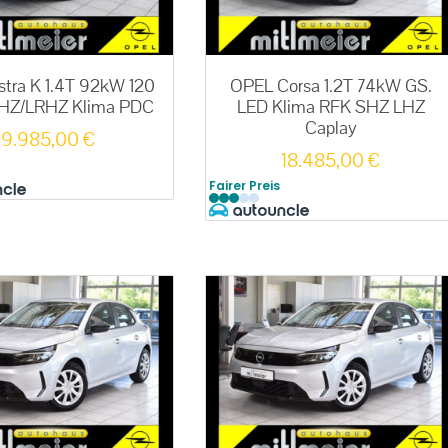
tra K 1.4T 92kW 120
OPEL Corsa 1.2T 74kW GS.
SHZ/LRHZ Klima PDC
LED Klima RFK SHZ LHZ
Caplay
9.985,00
€
18.485,00
€
Fairer Preis