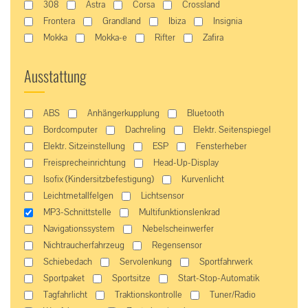
308
Astra
Corsa
Crossland
Frontera
Grandland
Ibiza
Insignia
Mokka
Mokka-e
Rifter
Zafira
Ausstattung
ABS
Anhängerkupplung
Bluetooth
Bordcomputer
Dachreling
Elektr. Seitenspiegel
Elektr. Sitzeinstellung
ESP
Fensterheber
Freisprecheinrichtung
Head-Up-Display
Isofix (Kindersitzbefestigung)
Kurvenlicht
Leichtmetallfelgen
Lichtsensor
MP3-Schnittstelle
Multifunktionslenkrad
Navigationssystem
Nebelscheinwerfer
Nichtraucherfahrzeug
Regensensor
Schiebedach
Servolenkung
Sportfahrwerk
Sportpaket
Sportsitze
Start-Stop-Automatik
Tagfahrlicht
Traktionskontrolle
Tuner/Radio