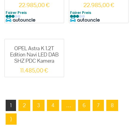
22.985,00
€
22.985,00
€
Fairer Preis
Fairer Preis
OPEL Astra K 1.2T
Edition Navi LED DAB
SHZ PDC Kamera
11.485,00
€
1
2
3
4
…
6
7
8
⟩