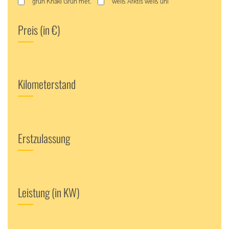
grün Khaki Grün met.
weiß Arktis weiß uni
Preis (in €)
Kilometerstand
Erstzulassung
Leistung (in KW)