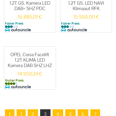
1.2T GS. Kamera LED
1.2T GS. LED NAVI
DAB+ SHZ PDC
Klimaaut RFK
16.885,01
€
15.950,00
€
Fairer Preis
Fairer Preis
OPEL Corsa Facelift
1.2T KLIMA LED
Kamera DAB SHZ LHZ
14.950,01
€
Guter Preis
⟨
1
2
3
4
5
6
7