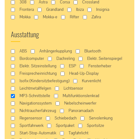
308
Astra
Corsa
Crossland
Frontera
Grandland
Ibiza
Insignia
Mokka
Mokka-e
Rifter
Zafira
Ausstattung
ABS
Anhängerkupplung
Bluetooth
Bordcomputer
Dachreling
Elektr. Seitenspiegel
Elektr. Sitzeinstellung
ESP
Fensterheber
Freisprecheinrichtung
Head-Up-Display
Isofix (Kindersitzbefestigung)
Kurvenlicht
Leichtmetallfelgen
Lichtsensor
MP3-Schnittstelle
Multifunktionslenkrad
Navigationssystem
Nebelscheinwerfer
Nichtraucherfahrzeug
Panoramadach
Regensensor
Schiebedach
Servolenkung
Sportfahrwerk
Sportpaket
Sportsitze
Start-Stop-Automatik
Tagfahrlicht