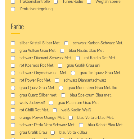
Traktionskontrolle
Tuner/Radio
Wegfahrsperre
Zentralverriegelung
Farbe
silber Kristall Silber Met.
schwarz Karbon Schwarz Met.
grau Vulkan Grau Met.
blau Nautic Blau Met.
schwarz Diamant Schwarz Met.
rot Kardio Rot Met.
rot Kosmos Rot Met.
grau Grafik Grau uni
schwarz Onyxschwarz - Met.
grau Tiefquarz Grau Met.
rot Power Rot Met.
schwarz Diamantschwarz
grau Quarz Grau Met.
grau Mondstein Grau Metallic
grau Quarz Silber met.
blau Spektrum Blau met.
weiß Jadeweiß
grau Platinium Grau Met.
rot Chilli Rot Met.
weiß Kaolin Weiß
orange Power Orange Met.
blau Voltaic-Blau Met.
schwarz Perla Nera Schwarz Met.
blau Kobalt Blau Met.
grau Grafik Grau
blau Voltaik Blau