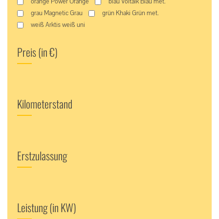
orange Power Orange
blau Voltaik Blau met.
grau Magnetic Grau
grün Khaki Grün met.
weiß Arktis weiß uni
Preis (in €)
Kilometerstand
Erstzulassung
Leistung (in KW)